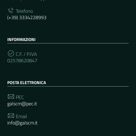
Telefono
(+39) 3334228993
INFORMAZIONI
C.F. / P.IVA
02578620847
POSTA ELETTRONICA
PEC
galscm@pec.it
Email
info@galscm.it