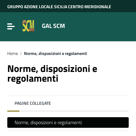
Vai ai contenuti
GRUPPO AZIONE LOCALE SICILIA CENTRO MERIDIONALE
Vai al menu di navigazione
Vai al footer
GAL SCM
Attiva / disattiva la navigazione
Home
/
Norme, disposizioni e regolamenti
Norme, disposizioni e
regolamenti
PAGINE COLLEGATE
Norme, disposizioni e regolamenti