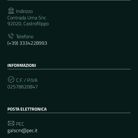
Indirizzo
Contrada Urna Snc
92020, Castrofilippo
Telefono
(+39) 3334228993
INFORMAZIONI
C.F. / P.IVA
02578620847
POSTA ELETTRONICA
PEC
galscm@pec.it