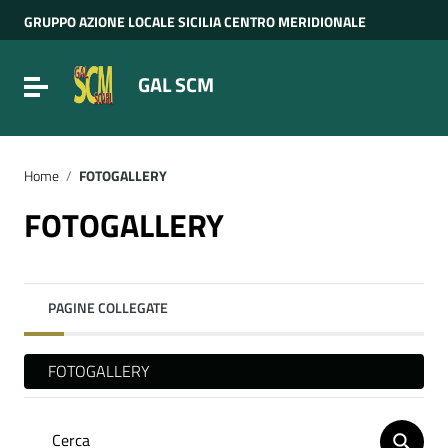
Vai ai contenuti
GRUPPO AZIONE LOCALE SICILIA CENTRO MERIDIONALE
Vai al menu di navigazione
Vai al footer
GAL SCM
Attiva / disattiva la navigazione
Home
/
FOTOGALLERY
FOTOGALLERY
PAGINE COLLEGATE
FOTOGALLERY