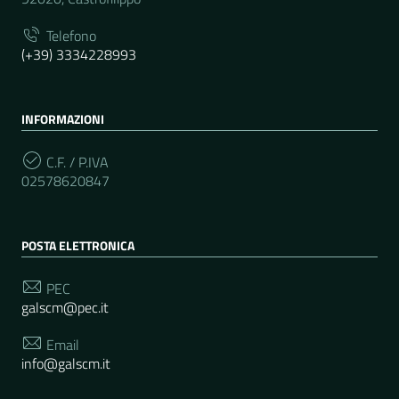
Telefono
(+39) 3334228993
INFORMAZIONI
C.F. / P.IVA
02578620847
POSTA ELETTRONICA
PEC
galscm@pec.it
Email
info@galscm.it