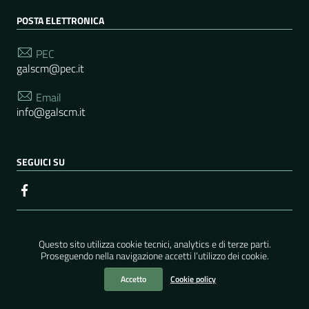
POSTA ELETTRONICA
PEC
galscm@pec.it
Email
info@galscm.it
SEGUICI SU
Sezione Link Utili
Contatti
| Realizzato con
WordPress
|
Tema grafico
Questo sito utilizza cookie tecnici, analytics e di terze parti.
ItaliaWP2
| Basato sul
Prototipo per siti PA di AgID
Proseguendo nella navigazione accetti l’utilizzo dei cookie.
Gestione e Hosting
Bluermes
Accetto
Cookie policy