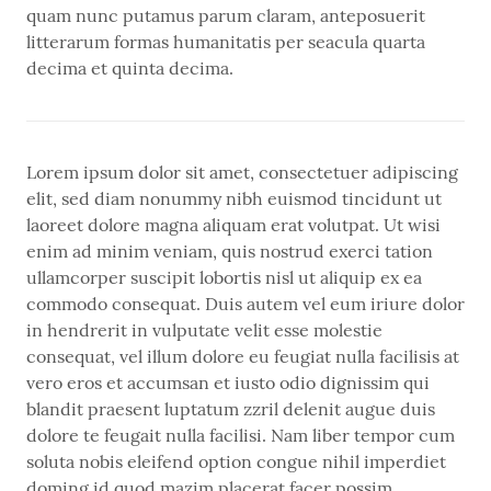
quam nunc putamus parum claram, anteposuerit
litterarum formas humanitatis per seacula quarta
decima et quinta decima.
Lorem ipsum dolor sit amet, consectetuer adipiscing
elit, sed diam nonummy nibh euismod tincidunt ut
laoreet dolore magna aliquam erat volutpat. Ut wisi
enim ad minim veniam, quis nostrud exerci tation
ullamcorper suscipit lobortis nisl ut aliquip ex ea
commodo consequat. Duis autem vel eum iriure dolor
in hendrerit in vulputate velit esse molestie
consequat, vel illum dolore eu feugiat nulla facilisis at
vero eros et accumsan et iusto odio dignissim qui
blandit praesent luptatum zzril delenit augue duis
dolore te feugait nulla facilisi. Nam liber tempor cum
soluta nobis eleifend option congue nihil imperdiet
doming id quod mazim placerat facer possim