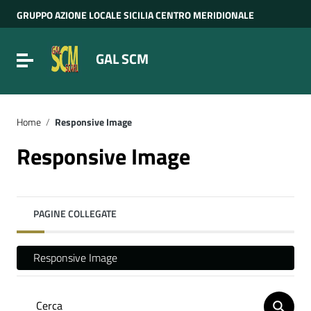
Vai ai contenuti
GRUPPO AZIONE LOCALE SICILIA CENTRO MERIDIONALE
Vai al menu di navigazione
Vai al footer
GAL SCM
Attiva / disattiva la navigazione
Home
/
Responsive Image
Responsive Image
PAGINE COLLEGATE
Responsive Image