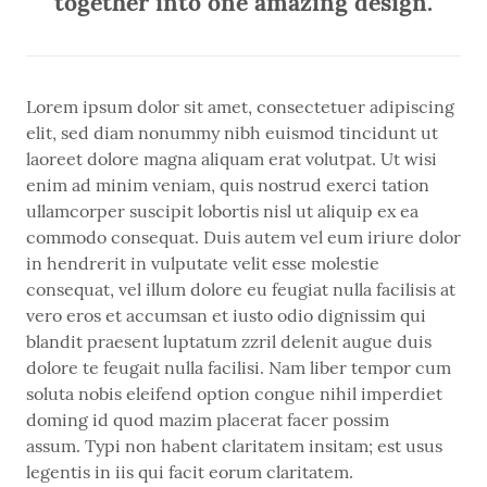
together into one amazing design.
Lorem ipsum dolor sit amet, consectetuer adipiscing
elit, sed diam nonummy nibh euismod tincidunt ut
laoreet dolore magna aliquam erat volutpat. Ut wisi
enim ad minim veniam, quis nostrud exerci tation
ullamcorper suscipit lobortis nisl ut aliquip ex ea
commodo consequat. Duis autem vel eum iriure dolor
in hendrerit in vulputate velit esse molestie
consequat, vel illum dolore eu feugiat nulla facilisis at
vero eros et accumsan et iusto odio dignissim qui
blandit praesent luptatum zzril delenit augue duis
dolore te feugait nulla facilisi. Nam liber tempor cum
soluta nobis eleifend option congue nihil imperdiet
doming id quod mazim placerat facer possim
assum. Typi non habent claritatem insitam; est usus
legentis in iis qui facit eorum claritatem.